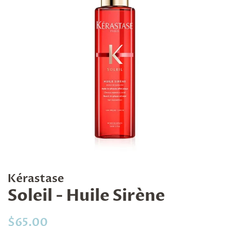
Kérastase
Soleil - Huile Sirène
Prix
Prix
$65.00