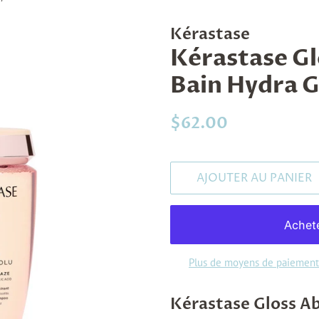
Kérastase
Kérastase Gl
Bain Hydra G
Prix
Prix
$62.00
régulier
réduit
AJOUTER AU PANIER
Plus de moyens de paiement
Kérastase Gloss Ab