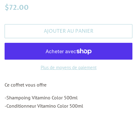
Prix
Prix
$72.00
régulier
réduit
AJOUTER AU PANIER
Plus de moyens de paiement
Ce coffret vous offre
-Shampoing Vitamino Color 500ml
-Conditionneur Vitamino Color 500ml