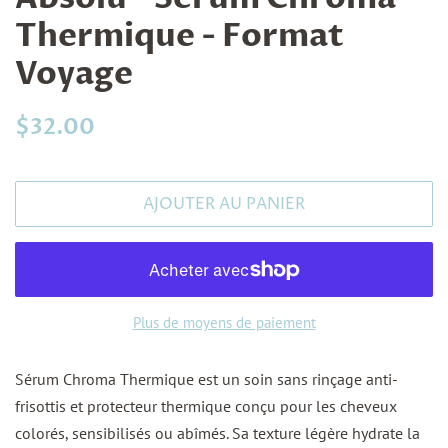
Thermique - Format
Voyage
Prix
Prix
$32.00
régulier
réduit
AJOUTER AU PANIER
Plus de moyens de paiement
Sérum Chroma Thermique est un soin sans rinçage anti-
frisottis et protecteur thermique conçu pour les cheveux
colorés, sensibilisés ou abîmés. Sa texture légère hydrate la