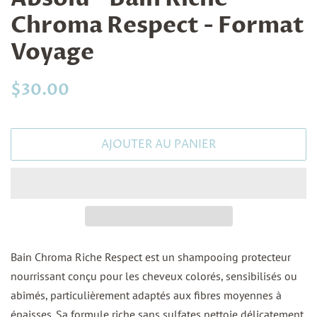
Chroma Respect - Format
Voyage
Prix
Prix
$30.00
régulier
réduit
AJOUTER AU PANIER
Bain Chroma Riche Respect est un shampooing protecteur
nourrissant conçu pour les cheveux colorés, sensibilisés ou
abîmés, particulièrement adaptés aux fibres moyennes à
épaisses. Sa formule riche sans sulfates nettoie délicatement