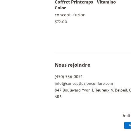
Coffret Printemps - Vitamino
Color
concept-fuzion
Prix
$72.00
régulier
Nous rejoindre
(450) 536-0071
info@conceptfuzioncoiffure.com
847 Boulevard Yvon-L'Heureux N. Beloeil, 
6R8
Droit