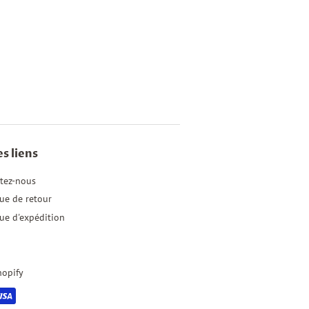
s liens
tez-nous
que de retour
que d'expédition
hopify