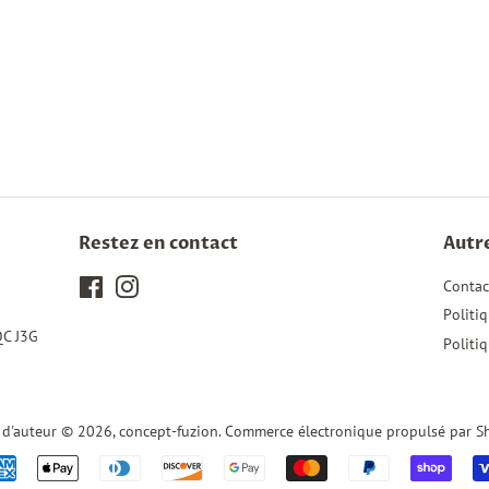
Restez en contact
Autre
Facebook
Instagram
Contac
Politi
QC J3G
Politi
 d'auteur © 2026,
concept-fuzion
.
Commerce électronique propulsé par S
Icônes